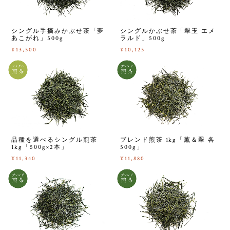
シングル手摘みかぶせ茶「夢
シングルかぶせ茶「翠玉 エメ
あこがれ」500g
ラルド」500g
¥13,500
¥10,125
品種を選べるシングル煎茶
ブレンド煎茶 1kg「薫＆翠 各
1kg「500g×2本」
500g」
¥11,340
¥11,880